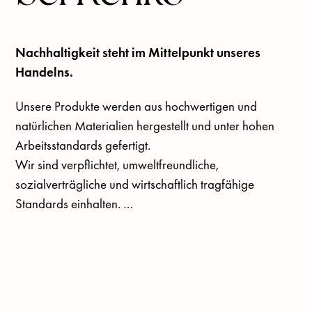
Nachhaltigkeit steht im Mittelpunkt unseres
Handelns.
Unsere Produkte werden aus hochwertigen und 
natürlichen Materialien hergestellt und unter hohen 
Arbeitsstandards gefertigt. 

Wir sind verpflichtet, umweltfreundliche, 
sozialverträgliche und wirtschaftlich tragfähige 
Standards einhalten. 

Wir verzichten größtenteils auf den Einsatz von 
Kunststoffen und das von uns verwendete Holz ist 
FSC-zertifiziert und stammt aus nachhaltig 
bewirtschafteten Wäldern. 
