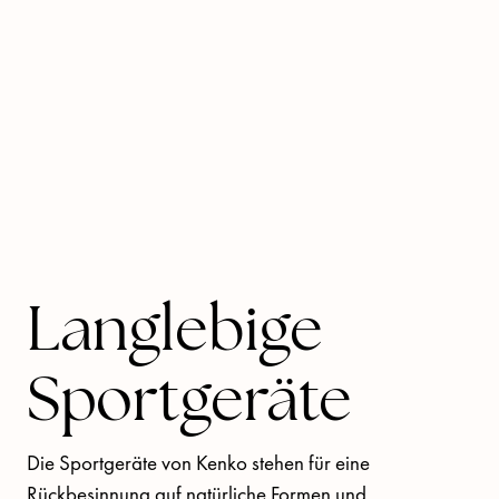
Unser ganzheitlicher Ansatz für Fitness stellt die 
Interaktion mit natürlichen Materialien in den 
Mittelpunkt unserer Arbeit und bekräftigt unsere 
Verpflichtung, Materialien stets bewusst und 
verantwortungsvoll einzusetzen.
Langlebige
Sportgeräte
Die Sportgeräte von Kenko stehen für eine 
Rückbesinnung auf natürliche Formen und 