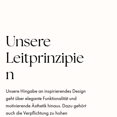
Konzepts für Wohlbefinden: Unsere 
Sportgeräte sind so geformt, dass sie in Ihr 
Zuhause gehören, sie sollen unser tägliches 
Leben ergänzen und einen gesunden 
körperlichen und geistigen Lebensstil 
Unsere
fördern.
Leitprinzipie
n
Unsere Hingabe an inspirierendes Design 
geht über elegante Funktionalität und 
motivierende Ästhetik hinaus. Dazu gehört 
auch die Verpflichtung zu hohen 