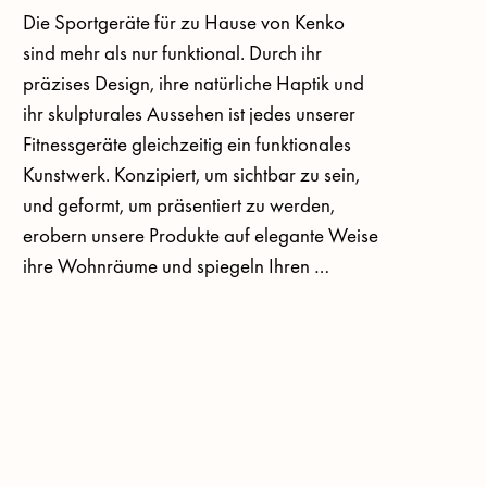
Die Sportgeräte für zu Hause von Kenko 
sind mehr als nur funktional. Durch ihr 
präzises Design, ihre natürliche Haptik und 
ihr skulpturales Aussehen ist jedes unserer 
Fitnessgeräte gleichzeitig ein funktionales 
Kunstwerk. Konzipiert, um sichtbar zu sein, 
und geformt, um präsentiert zu werden, 
erobern unsere Produkte auf elegante Weise 
ihre Wohnräume und spiegeln Ihren 
Anspruch auf einen gesunden und 
ästhetischen Lebensstil wider.

Nehmen wir zum Beispiel unsere Kettlebell: 
Sie ist aus hochwertigem Edelstahl gefertigt, 
aus einem massiven Zylinder 
herausgearbeitet und mit vergoldeten 