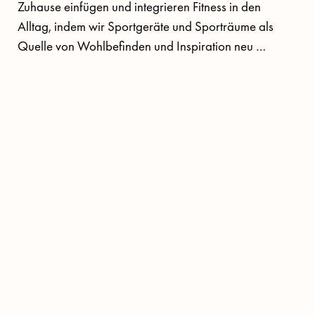
Zuhause einfügen und integrieren Fitness in den 
Alltag, indem wir Sportgeräte und Sporträume als 
Quelle von Wohlbefinden und Inspiration neu 
gestalten.

Durch unsere hochwertigen und skulpturalen 
Sportgeräte für zu Hause - die stets motivieren aber 
auch bei Nichtgebrauch eine gute Figur machen -  
unterstützen wir unsere Kunden bei einer aktiven 
Lebensweise.