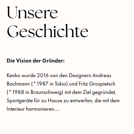
Messingelementen veredelt. Der Griff aus 
Unsere
zweischichtigem, edlem Vollholz ist in eine 
dreieckige Form mit sanften Kurven gefräst, 
Geschichte
um eine ergonomische Handhabung zu 
gewährleisten. Unsere Kettlebells sind in den 
Größen 8 kg, 10 kg, 12 kg, 14 kg und 16 kg 
in den Ausführungen Kanadischer Ahorn 
Die Vision der Gründer:
oder Amerikanischer Walnuss erhältlich.
Kenko wurde 2016 von den Designern Andreas 
Bachmann (*1987 in Tokio) und Fritz Grospietsch 
(*1988 in Braunschweig) mit dem Ziel gegründet, 
Sportgeräte für zu Hause zu entwerfen, die mit dem 
Interieur harmonieren.

Während ihrer früheren Tätigkeit in der Galerie 
Bachmann, einer international renommierten Galerie 