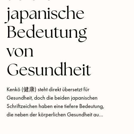
Um diese Fragen zu beantworten, wurde die Vision 
japanische
von Kenko entwickelt: Hochwertige, nachhaltige 
Fitnessgeräte für zu Hause , die ästhetisch als 
Bedeutung
inspirierender Teil Ihres Interieurs funktionieren.
von
Gesundheit
Kenkō (健康) steht direkt übersetzt für 
Gesundheit, doch die beiden japanischen 
Schriftzeichen haben eine tiefere Bedeutung, 
die neben der körperlichen Gesundheit auch 
Geist und Seele umfasst. 

Diese Dualität steht im Mittelpunkt unseres 