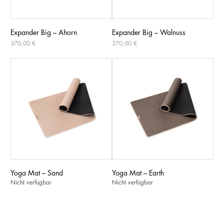
Expander Big – Ahorn
Expander Big – Walnuss
Preis
Preis
370,00 €
370,00 €
Yoga Mat – Sand
Yoga Mat – Earth
Nicht verfügbar
Nicht verfügbar