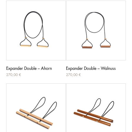
Expander Double – Ahorn
Expander Double – Walnuss
Preis
Preis
270,00 €
270,00 €