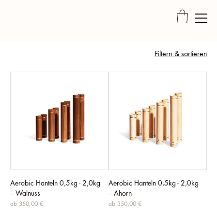
Filtern & sortieren
Aerobic Hanteln 0,5kg - 2,0kg
Aerobic Hanteln 0,5kg - 2,0kg
– Walnuss
– Ahorn
Sale-Preis
Sale-Preis
ab
350,00 €
ab
350,00 €