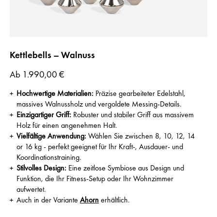
Kettlebells – Walnuss
Preis
Ab
1.990,00 €
Hochwertige Materialien:
Präzise gearbeiteter Edelstahl,
massives Walnussholz und vergoldete Messing-Details.
Einzigartiger Griff:
Robuster und stabiler Griff aus massivem
Holz für einen angenehmen Halt.
Vielfältige Anwendung:
Wählen Sie zwischen 8, 10, 12, 14
or 16 kg - perfekt geeignet für Ihr Kraft-, Ausdauer- und
Koordinationstraining.
Stilvolles Design:
Eine zeitlose Symbiose aus Design und
Funktion, die Ihr Fitness-Setup oder Ihr Wohnzimmer
aufwertet.
Auch in der Variante
Ahorn
erhältlich.