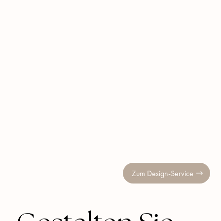
Fein gedrehter Edelstahl
Massiver kanadischer Ahorn
Zum Design-Service