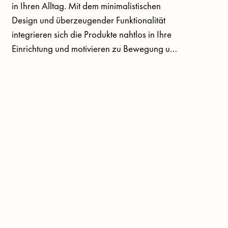
in Ihren Alltag. Mit dem minimalistischen 
Design und überzeugender Funktionalität 
integrieren sich die Produkte nahtlos in Ihre 
Einrichtung und motivieren zu Bewegung und 
Übung durch Ihre skulpturale Präsenz.

Die Produkte von Kenko werden aus den 
hochwertigsten Materialien gefertigt und mit 
vergoldeten Messingelementen veredelt. 
Nachhaltig produziert und Made in 
Germany.
Vergoldete
Messingelemente