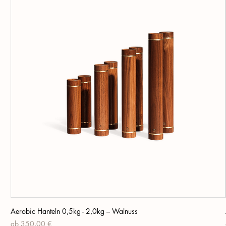
Aerobic Hanteln 0,5kg - 2,0kg – Walnuss
Sale-Preis
ab
350,00 €